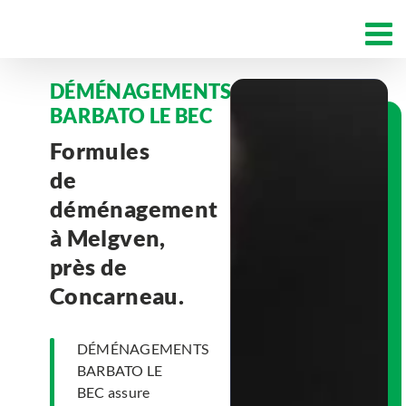
Passer
au
contenu
DÉMÉNAGEMENTS
BARBATO LE BEC
Formules
de
déménagement
à Melgven,
près de
Concarneau.
DÉMÉNAGEMENTS
BARBATO LE
BEC assure