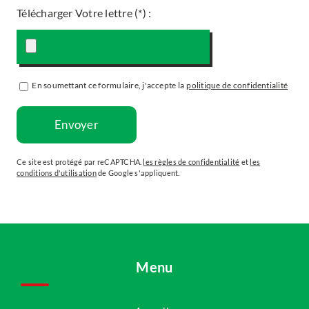
Télécharger Votre lettre (*)
:
En soumettant ce formulaire, j'accepte la
politique de confidentialité
Ce site est protégé par reCAPTCHA.
les règles de confidentialité
et
les
conditions d'utilisation
de Google s'appliquent.
Menu