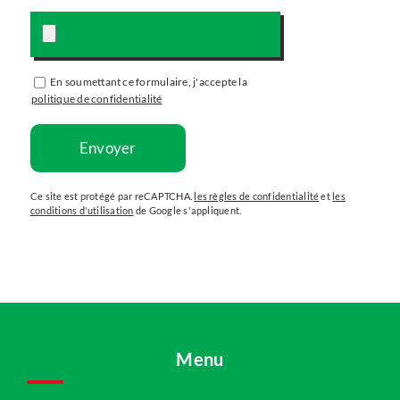
En soumettant ce formulaire, j'accepte la
politique de confidentialité
Ce site est protégé par reCAPTCHA.
les règles de confidentialité
et
les
conditions d'utilisation
de Google s'appliquent.
Menu