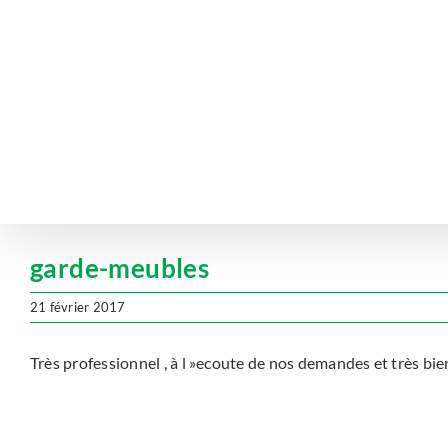
Passer
au
contenu
garde-meubles
21 février 2017
Très professionnel , à l »ecoute de nos demandes et très b